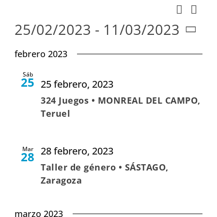
Nav
Buscar
Naveg
Lista
de
25/02/2023
 - 
11/03/2023
de
vist
Seleccionar
búsqu
febrero 2023
de
fecha.
y
Eve
Sáb
vistas
25
25 febrero, 2023
de
324 Juegos • MONREAL DEL CAMPO,
Evento
Teruel
28 febrero, 2023
Mar
28
Taller de género • SÁSTAGO,
Zaragoza
marzo 2023