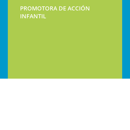
PROMOTORA DE ACCIÓN
INFANTIL
Calle Jaca 30-32, 50017 Zaragoza, España
+34 976 336 399