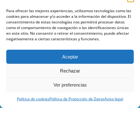
PROMOTORA DE ACCIÓN
Para ofrecer las mejores experiencias, utilizamos tecnologías como las
INFANTIL
cookies para almacenar y/o acceder a la información del dispositivo. El
consentimiento de estas tecnologías nos permitirá procesar datos
como el comportamiento de navegación o las identificaciones únicas
en este sitio. No consentir o retirar el consentimiento, puede afectar
negativamente a ciertas características y funciones.
Aceptar
Rechazar
Ver preferencias
Política de cookies
Política de Protección de Datos
Aviso legal
Calle Jaca 30-32, 50017 Zaragoza, España