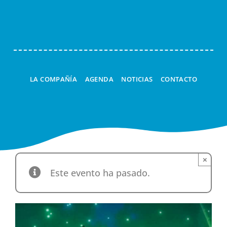
Navi
LA COMPAÑÍA
AGENDA
NOTICIAS
CONTACTO
×
Este evento ha pasado.