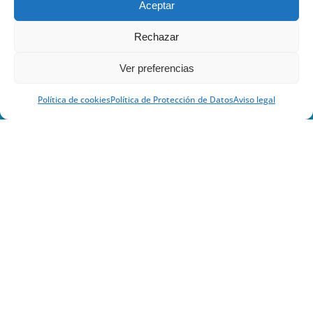
INFANTIL
Aceptar
Rechazar
Ver preferencias
Política de cookies
Política de Protección de Datos
Aviso legal
Calle Jaca 30-32, 50017 Zaragoza, España
+34 976 336 399