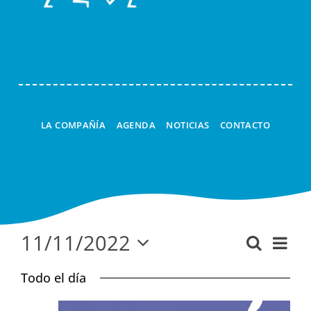
ESPACIOS DE JUEGO
Navi
ESPECTÁCULOS
TALLERES
LA LINTERNA MÁGICA
LA COMPAÑÍA
AGENDA
NOTICIAS
CONTACTO
CUCÚ
A LA CARTA
11/11/2022
Nav
Buscar
Navega
Día
Seleccionar
de
de
Todo el día
fecha.
vist
búsque