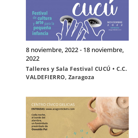
de
y
Eve
vistas
de
Evento
8 noviembre, 2022
-
18 noviembre,
2022
Talleres y Sala Festival CUCÚ • C.C.
VALDEFIERRO, Zaragoza