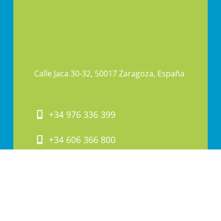
Calle Jaca 30-32, 50017 Zaragoza, España
+34 976 336 399
+34 606 366 800
PAI@PAI.COM.ES