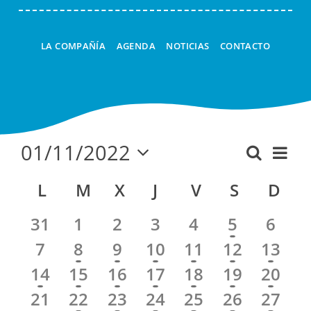
LA COMPAÑÍA
AGENDA
NOTICIAS
CONTACTO
01/11/2022
Nav
Buscar
Navega
Mes
Seleccionar
de
de
Calendario
L
LUNES
M
MARTES
X
MIÉRCOLES
J
JUEVES
V
VIERNES
S
SÁBADO
D
DO
fecha.
vist
búsque
de
de
31
1
2
3
4
5
6
y
Eventos
Eve
7
8
9
10
11
12
13
vistas
14
15
16
17
18
19
20
de
Evento
21
22
23
24
25
26
27