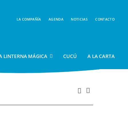
LA COMPAÑÍA
AGENDA
NOTICIAS
CONTACTO
A LINTERNA MÁGICA
CUCÚ
A LA CARTA
Navegación
Buscar
Navegación
Día
de
de
vistas
búsqueda
de
y
Evento