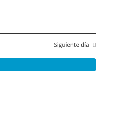
vistas
de
Eventos
Siguiente día