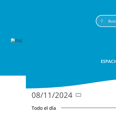
Saltar
al
contenido
Buscar:
ESPACI
08/11/2024
Seleccionar
Todo el día
fecha.