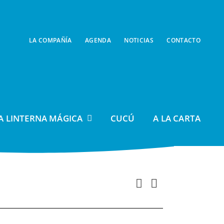
LA COMPAÑÍA
AGENDA
NOTICIAS
CONTACTO
A LINTERNA MÁGICA
CUCÚ
A LA CARTA
Navegación
Buscar
Navegación
Día
de
de
vistas
búsqueda