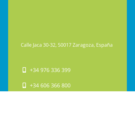
Calle Jaca 30-32, 50017 Zaragoza, España
+34 976 336 399
+34 606 366 800
PAI@PAI.COM.ES