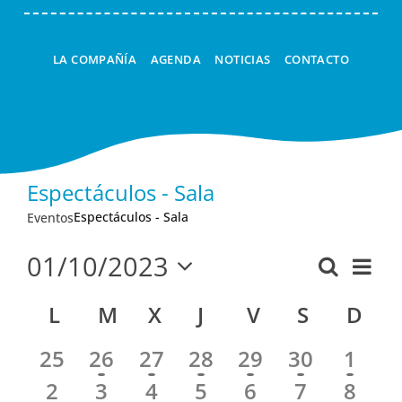
LA COMPAÑÍA
AGENDA
NOTICIAS
CONTACTO
Espectáculos - Sala
Espectáculos - Sala
Eventos
01/10/2023
Nav
Buscar
Navega
Mes
Seleccionar
de
de
Calendario
L
LUNES
M
MARTES
X
MIÉRCOLES
J
JUEVES
V
VIERNES
S
SÁBADO
D
DO
fecha.
vist
búsque
de
de
25
26
27
28
29
30
1
y
Eventos
Eve
2
3
4
5
6
7
8
vistas