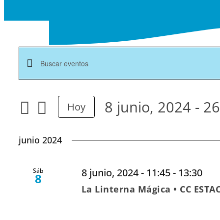
Navegación
Introduce
la
de
palabra
búsqueda
8 junio, 2024
 - 
26
Hoy
clave.
y
Seleccionar
Busca
vistas
Eventos
fecha.
junio 2024
para
de
la
Eventos
palabra
8 junio, 2024 - 11:45
-
13:30
Sáb
8
clave.
La Linterna Mágica • CC EST