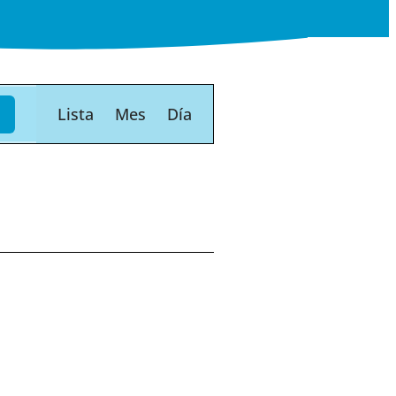
Navegación
Lista
Mes
Día
de
vistas
de
Evento