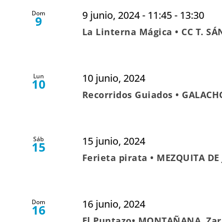
9 junio, 2024 - 11:45
-
13:30
Dom
9
La Linterna Mágica • CC T. S
10 junio, 2024
Lun
10
Recorridos Guiados • GALACH
15 junio, 2024
Sáb
15
Ferieta pirata • MEZQUITA DE
16 junio, 2024
Dom
16
El Puntazo• MONTAÑANA, Zar