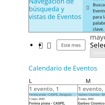
Navegación de
Busca
búsqueda y
Event
vistas de Eventos
para l
palab
clave.
may
Sele
Este mes
Calendario de Eventos
LUNES
MAR
L
M
1 evento,
1
1 evento,
Ferieta pirata • CASPE, Zaragoza
Garbeo Cósmico • 
1 mayo, 2023
2 mayo, 2023
Ferieta pirata • CASPE,
Garbeo Cósmico