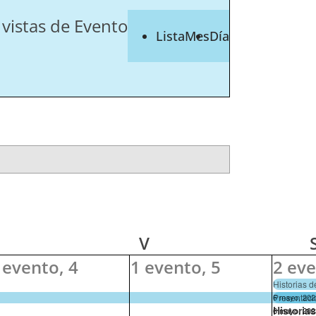
vistas de Evento
Lista
Mes
Día
VES
VIERNES
V
 evento,
4
1 evento,
5
2 ev
Historias d
Presentaci
6 mayo, 202
Historia
6 mayo, 202