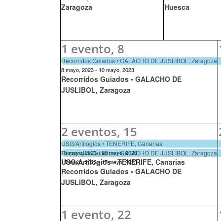
Zaragoza
Huesca
1 evento,
8
Recorridos Guiados • GALACHO DE JUSLIBOL, Zaragoza
8 mayo, 2023
-
10 mayo, 2023
Recorridos Guiados • GALACHO DE
JUSLIBOL, Zaragoza
2 eventos,
15
USG/Artilogios • TENERIFE, Canarias
Recorridos Guiados • GALACHO DE JUSLIBOL, Zaragoza
15 mayo, 2023
-
20 mayo, 2023
USG/Artilogios • TENERIFE, Canarias
15 mayo, 2023
-
17 mayo, 2023
Recorridos Guiados • GALACHO DE
JUSLIBOL, Zaragoza
1 evento,
22