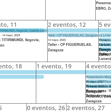
Presenta
EBRO, Z
nto,
11
2 eventos,
12
5 e
TITIRIMUNDI, Segovia, Castilla-León
Taller • CP FIGUERUELAS, Zaragoza
La Lint
-
14 mayo, 2023
 • TITIRIMUNDI, Segovia,
Presenta
12 mayo, 2023
13 mayo,
Taller • CP FIGUERUELAS,
La Lin
Taller d
13 mayo,
eón
Presen
Lavando
13 mayo,
Zaragoza
Zarago
Taller
13 mayo,
EBRO, 
Lavand
ento,
18
1 evento,
19
4 evento
Presentación Mar
Restaurante “Pla
20 mayo, 2023
Presentación 
Taller de mosai
20 mayo, 2023
Restaurante “
20 mayo, 2023
Zaragoza
Taller de mo
ROMANO, Zar
Zaragoza
5
0 eventos,
26
2 eventos,
27