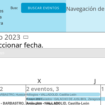
Navegación de 
BUSCAR EVENTOS
os
a
ra
o 2023
ccionar fecha.
TES
MIÉRCOLES
JUE
X
J
2
2 eventos,
3
1
BARBASTRO, Huesca
Artilogios • VALLADOLID, Castilla-León
Recorridos Guiados • GALACHO DE JUSLIBOL, Zaragoza
3 mayo, 2023
 • BARBASTRO,
Artilogios • VALLADOLID, Castilla-León
3 mayo, 2023
-
5 mayo, 2023