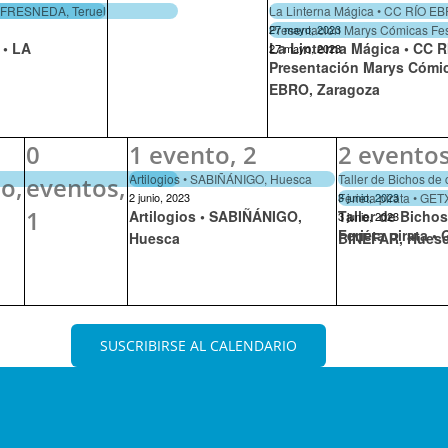
A FRESNEDA, Teruel
La Linterna Mágica • CC RÍO E
Presentación Marys Cómicas Fe
27 mayo, 2023
 • LA
La Linterna Mágica • CC 
27 mayo, 2023
Presentación Marys Cómic
EBRO, Zaragoza
0
1 evento,
2
2 evento
Artilogios • SABIÑÁNIGO, Huesca
Taller de Bichos de
o,
eventos,
Ferieta pirata • GE
2 junio, 2023
3 junio, 2023
1
Artilogios • SABIÑÁNIGO,
Taller de Bichos
3 junio, 2023
Ferieta pirata •
Huesca
BINÉFAR, Hues
SUSCRIBIRSE AL CALENDARIO