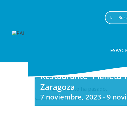
Saltar
al
Buscar:
contenido
ESPACI
Restaurante “Planeta T
Zaragoza
Este evento ha pasado.
7 noviembre, 2023
-
9 nov