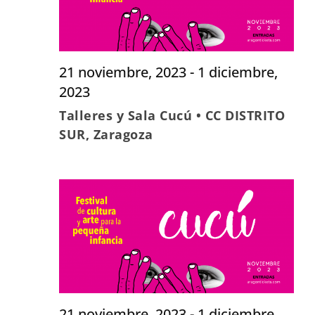
de
Evento
21 noviembre, 2023
-
1 diciembre,
2023
Talleres y Sala Cucú • CC DISTRITO
SUR, Zaragoza
21 noviembre, 2023
-
1 diciembre,