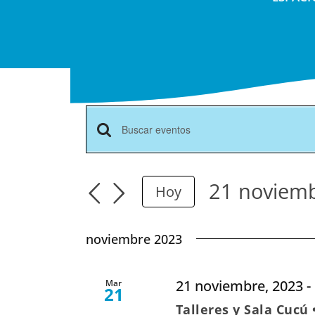
Navegación
Introduce
la
de
palabra
búsqueda
21 noviemb
Hoy
clave.
y
Selecciona
Busca
vistas
Eventos
fecha.
noviembre 2023
para
de
la
Eventos
palabra
21 noviembre, 2023
-
Mar
21
clave.
Talleres y Sala Cucú