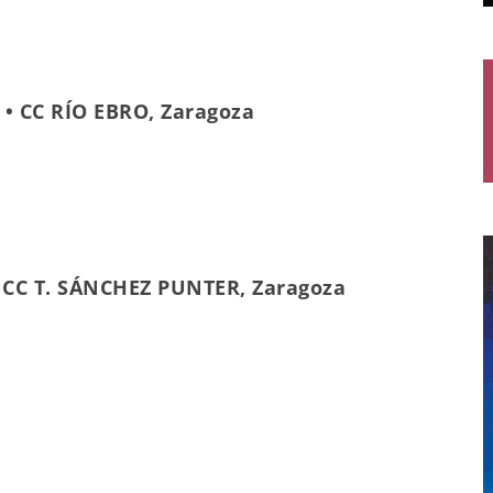
 • CC RÍO EBRO, Zaragoza
• CC T. SÁNCHEZ PUNTER, Zaragoza