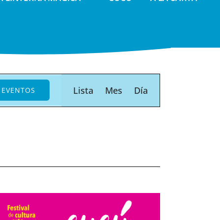
Navegación
Lista
Mes
Día
 EVENTOS
de
vistas
de
Evento