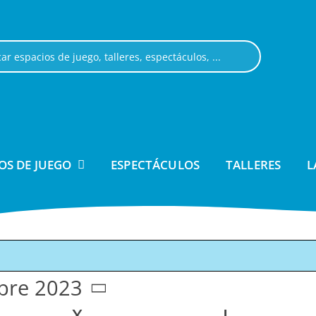
OS DE JUEGO
ESPECTÁCULOS
TALLERES
L
bre 2023
onar
S
X
MIÉRCOLES
J
JUEVES