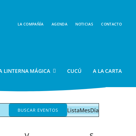
LA COMPAÑÍA
AGENDA
NOTICIAS
CONTACTO
A LINTERNA MÁGICA
CUCÚ
A LA CARTA
Navegación
Lista
Mes
Día
BUSCAR EVENTOS
de
vistas
V
VIERNES
S
SÁBADO