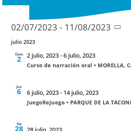
02/07/2023
 - 
11/08/2023
Seleccionar
julio 2023
fecha.
2 julio, 2023
-
6 julio, 2023
Dom
2
Curso de narración oral • MORELLA, C
Jue
6
6 julio, 2023
-
14 julio, 2023
JuegoRejuego • PARQUE DE LA TACO
Vie
28
28 julio, 2023