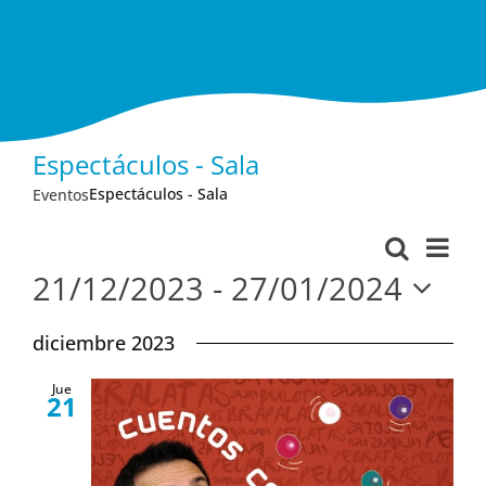
Espectáculos - Sala
Espectáculos - Sala
Eventos
Nav
Buscar
Navega
Lista
de
21/12/2023
 - 
27/01/2024
de
vist
Seleccionar
búsque
diciembre 2023
fecha.
de
y
Eve
Jue
vistas
21
de
Evento