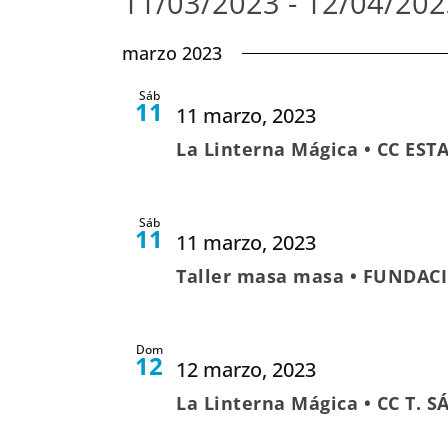
11/03/2023
 - 
12/04/202
Seleccionar
marzo 2023
fecha.
Sáb
11
11 marzo, 2023
La Linterna Mágica • CC ES
Sáb
11
11 marzo, 2023
Taller masa masa • FUNDACI
Dom
12
12 marzo, 2023
La Linterna Mágica • CC T. 