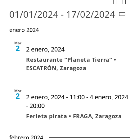
Nav
Buscar
Naveg
Lista
de
01/01/2024
 - 
17/02/2024
de
vist
Seleccionar
búsqu
enero 2024
de
fecha.
y
Eve
Mar
vistas
2
2 enero, 2024
de
Restaurante “Planeta Tierra” •
Evento
ESCATRÓN, Zaragoza
Mar
2
2 enero, 2024 - 11:00
-
4 enero, 2024
- 20:00
Ferieta pirata • FRAGA, Zaragoza
febrero 2024