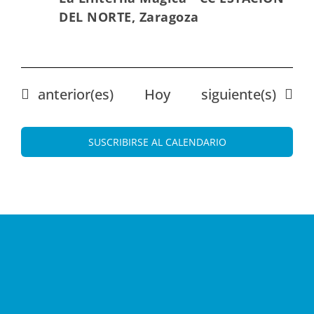
DEL NORTE, Zaragoza
Eventos
Eventos
anterior(es)
Hoy
siguiente(s)
SUSCRIBIRSE AL CALENDARIO